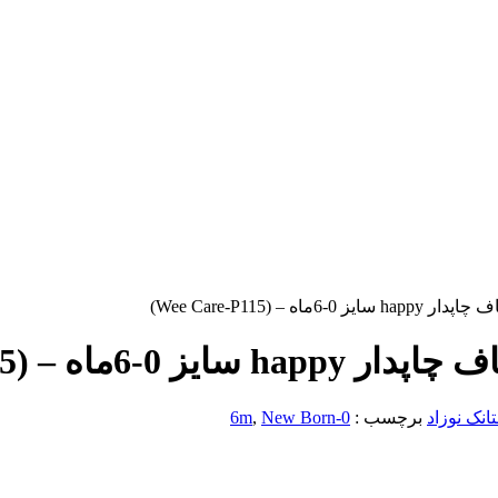
 (Wee Care-P115)
– (Wee Care-P115)
انک نوزاد
برچسب :
0-6m
New Born
,