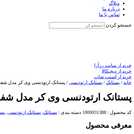
وبلاگ
درباره ما
تماس با ما
جستجو کردن
خرید از سایت رزآرا
خرید از دیجیکالا
خرید از اسنپ شاپ
خانه
/
پستانک
/
پستانک ارتودنسی
/ پستانک ارتودنسی وی کر مدل شفاف چاپدار happy سایز 0-6ماه –
پستانک ارتودنسی وی کر مدل شفاف چاپدار happy سایز 0-6ماه 
کد محصول :
1000031388
دسته بندی :
پستانک
,
پستانک ارتودنسی
,
پست
معرفی محصول