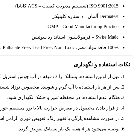
ISO 9001:2015 (سیستم مدیریت کیفیت – ACS کانادا)
Dermatest آلمان – 5 ستاره کلینیکی
GMP – Good Manufacturing Practice
Swiss Made – فرمولاسیون استاندارد سوئیس
100% فاقد مواد مضر: BPA Free، Latex Free، PVC Free، Phthalate Free، Lead Free، Non-Toxic
نکات استفاده و نگهداری
قبل از اولین استفاده، پستانک را 3 دقیقه در آب جوش استریل کنید.
پس از هر بار استفاده با آب گرم و شوینده مخصوص نوزاد شستش
هنگام عدم استفاده، در محفظه تمیز و خشک نگهداری شود.
از قرار دادن محصول در معرض حرارت بالا یا نور مستقیم خورش
در صورت مشاهده پارگی یا تغییر رنگ، تعویض فوری الزامی ا
توصیه می‌شود هر 4 هفته یک بار پستانک تعویض گردد.