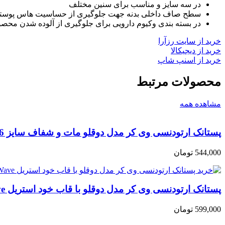
در سه سایز و مناسب برای سنین مختلف
سطح صاف داخلی بدنه جهت جلوگیری از حساسیت هاس پوست
در بسته بندی وکیوم دارویی برای جلوگیری از آلوده شدن محص
خرید از سایت رزآرا
خرید از دیجیکالا
خرید از اسنپ شاپ
محصولات مرتبط
مشاهده همه
پستانک ارتودنسی وی کر مدل دوقلو مات و شفاف سایز 6تا12ماه (Wee Care-P132)
544,000
تومان
پستانک ارتودنسی وی کر مدل دوقلو با قاب خود استریل MicroWave سایز +12ماه (Wee Care-P139)
599,000
تومان