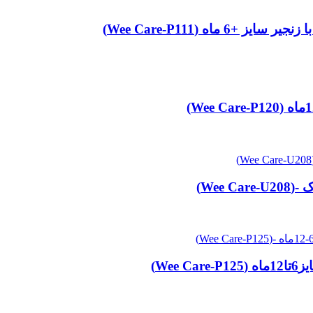
ه (Wee Care-P111)
We)