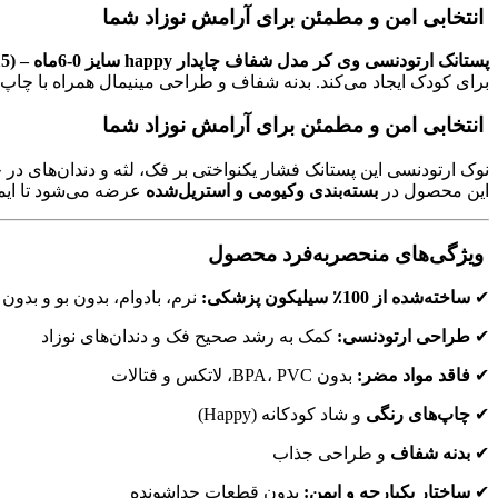
انتخابی امن و مطمئن برای آرامش نوزاد شما
پستانک ارتودنسی وی کر مدل شفاف چاپدار happy سایز 0-6ماه – (Wee Care-P115)
برای کودک ایجاد می‌کند. بدنه شفاف و طراحی مینیمال همراه با چاپ
انتخابی امن و مطمئن برای آرامش نوزاد شما
نوک ارتودنسی این پستانک فشار یکنواختی بر فک، لثه و دندان‌های در 
این محصول در
بسته‌بندی وکیومی و استریل‌شده
عرضه می‌شود تا ایم
ویژگی‌های منحصربه‌فرد محصول
✔
ساخته‌شده از 100٪ سیلیکون پزشکی:
نرم، بادوام، بدون بو و بدون
✔
طراحی ارتودنسی:
کمک به رشد صحیح فک و دندان‌های نوزاد
✔
فاقد مواد مضر:
بدون BPA، PVC، لاتکس و فتالات
✔
چاپ‌های رنگی
و شاد کودکانه (Happy)
✔
بدنه شفاف
و طراحی جذاب
✔
ساختار یکپارچه و ایمن:
بدون قطعات جداشونده