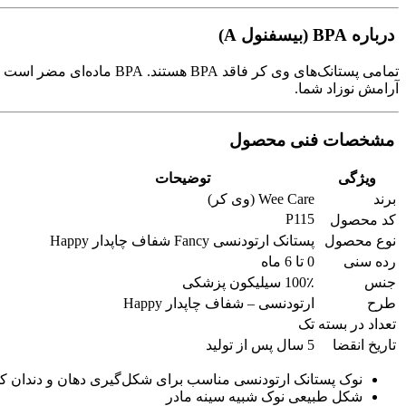
درباره BPA (بیسفنول A)
آرامش نوزاد شما.
مشخصات فنی محصول
ویژگی
توضیحات
برند
Wee Care (وی کر)
P115
کد محصول
نوع محصول
پستانک ارتودنسی Fancy شفاف چاپدار Happy
رده سنی
0 تا 6 ماه
جنس
100٪ سیلیکون پزشکی
طرح
ارتودنسی – شفاف چاپدار Happy
تعداد در بسته
تک
تاریخ انقضا
5 سال پس از تولید
نوک پستانک ارتودنسی مناسب برای شکل‌گیری دهان و دندان ک
شکل طبیعی نوک شبیه سینه مادر