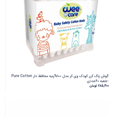
گوش پاک کن کودک وی کر مدل 100%پنبه محافظ دار Pure Cotton
-جعبه 60عددی
285,300
تومان