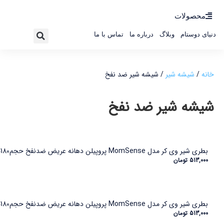
محصولات
دنیای دوستام
وبلاگ
درباره ما
تماس با ما
خانه
/
شیشه شیر
/ شیشه شیر ضد نفخ
شیشه شیر ضد نفخ
بطری شیر وی کر مدل MomSense پروپیلن دهانه عریض ضدنفخ حجم180میلی لیتر طرح رویا (Wee Care-B323)
513,000
تومان
بطری شیر وی کر مدل MomSense پروپیلن دهانه عریض ضدنفخ حجم180میلی لیتر طرح ماشین -(Wee Care-B323)
513,000
تومان