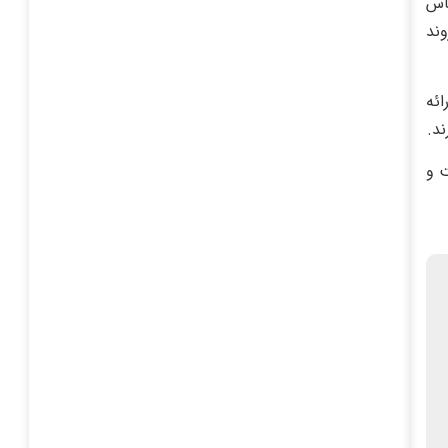
ی حساس
وند
ائه
ند.
 و