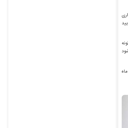
اری
ل، تایید
ونه
شود
ماه