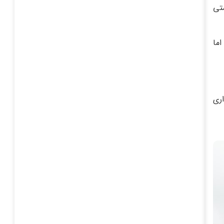
متی
اما
ری