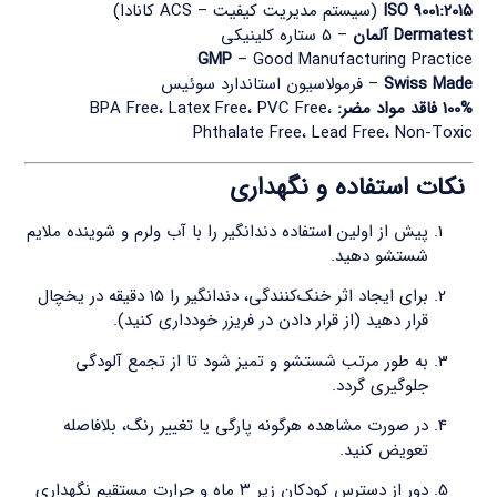
ISO 9001:2015
(سیستم مدیریت کیفیت – ACS کانادا)
Dermatest آلمان
– 5 ستاره کلینیکی
GMP
– Good Manufacturing Practice
Swiss Made
– فرمولاسیون استاندارد سوئیس
100% فاقد مواد مضر:
BPA Free، Latex Free، PVC Free،
Phthalate Free، Lead Free، Non-Toxic
نکات استفاده و نگهداری
پیش از اولین استفاده دندانگیر را با آب ولرم و شوینده ملایم
شستشو دهید.
برای ایجاد اثر خنک‌کنندگی، دندانگیر را ۱۵ دقیقه در یخچال
قرار دهید (از قرار دادن در فریزر خودداری کنید).
به طور مرتب شستشو و تمیز شود تا از تجمع آلودگی
جلوگیری گردد.
در صورت مشاهده هرگونه پارگی یا تغییر رنگ، بلافاصله
تعویض کنید.
دور از دسترس کودکان زیر ۳ ماه و حرارت مستقیم نگهداری