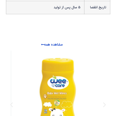
تاریخ انقضا
۵ سال پس از تولید
مشاهده همه
دندان
همراه با بند
99,000