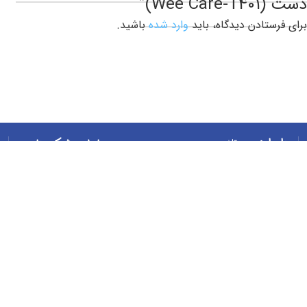
دست (Wee Care-T401)”
برای فرستادن دیدگاه، باید
وارد شده
باشید.
با ما در
تلفن:
ما را در شبکه های
برگه ها
تماس
02188882121
اجتماعی دنبال کنید
باشید​
درباره ما
ایمیل:
تماس با ما
info@wee-
وبلاگ
care.co
ساعت کار:
شنبه تا
پنجشنبه:
8 تا 16